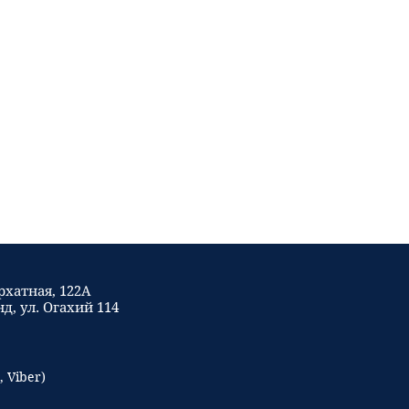
архатная, 122А
д, ул. Огахий 114
 Viber)