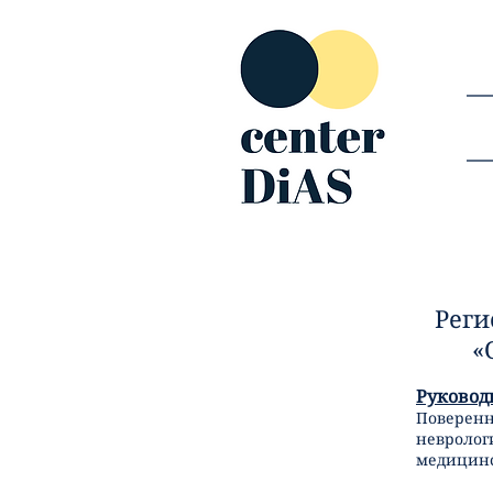
Реги
«
Руковод
Поверенн
невролог
медицинс