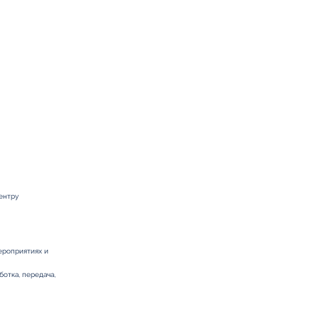
ентру
ероприятиях и
отка, передача,