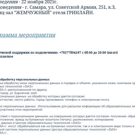
ведения
- 22 ноября 2025г.
оведения
- г. Самара, ул. Советской Армии, 251, к.3,
нц-зал "ЖЕМЧУЖНЫЙ" отеля ГРИНЛАЙН.
рамма мероприятия
ической поддержки по подключению:
+79277804197
с 08:00 до 20:00 (пн-пт)
сплатное
 обработку персональных данных
на обработку моих персональных данных в порядке и объеме, указанном ниже, компании Ц
ных технологий «DiAS»
»), расположенной по адресу:
ород, ул. Бархатная, 122А
ональных данных, на обработку которых дается согласие:
 отчество, место работы, город проживания, телефон и электронная почта.
ки персональных данных: Использование для рассылки информации об образовательных м
участника этих мероприятий.
твий с персональными данными, на совершение которых дается согласие: получение, обраб
чтожение, вывод на бумажные носители (печать), размножение, копирование.
 данные в Центре образовательных технологий «DiAS»
) могут обрабатываться как на бумажных носителях, так и в электронном виде только в
ой системе персональных данных Центра образовательных технологий «DiAS»
А») .