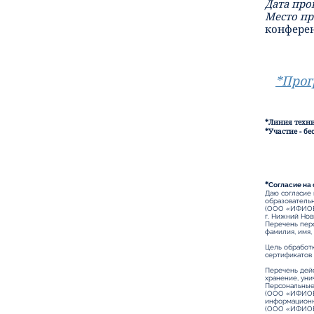
Дата про
Место пр
конфере
*Прог
*Линия техн
*Участие - бе
*
Согласие на
Даю согласие 
образователь
(ООО «ИФИОВА
г. Нижний Новг
Перечень перс
фамилия, имя,
Цель обработ
сертификатов 
Перечень дейс
хранение, уни
Персональные
(ООО «ИФИОВА»
информационн
(ООО «ИФИОВ