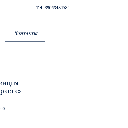
Tel: 89063484584
Контакты
ренция
раста
»
ой