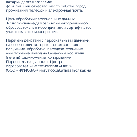
которых дается согласие:
фамилия, имя, отчество, место работы, город
проживания, телефон и электронная почта.
Цель обработки персональных данных:
Использование для рассылки информации об
образовательных мероприятиях и сертификатов
участника этих мероприятий.
Перечень действий с персональными данными,
на совершение которых дается согласие:
получение, обработка, передача, хранение,
уничтожение, вывод на бумажные носители
(печать), размножение, копирование.
Персональные данные в Центре
образовательных технологий «DiAS»
(ООО «ИФИОВА») могут обрабатываться как на
бумажных носителях, так и в электронном виде
только в информационной системе
персональных данных Центра образовательных
технологий «DiAS»
(ООО «ИФИОВА») .
Согласие вступает в силу со дня передачи моих
персональных данных при добровольной
регистрации в Школе практического врача
«Ососбенности патогенетической терапии
неврологических заболеваний» (20 ноября
2025г) на сайте
www.centerdias.org
Согласие на обработку персональных данных
может быть отозвано мной